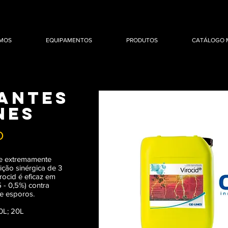
MOS
EQUIPAMENTOS
PRODUTOS
CATÁLOGO 
tantes
nes
D
te extremamente
ão sinérgica de 3
irocid é eficaz em
5 - 0,5%) contra
s e esporos.
0L; 20L