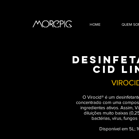
HOME
QUEM SO
Desinfe
cid li
VIROCI
O Virocid® é um desinfetan
concentrado com uma composiç
ingredientes ativos. Assim, V
diluições muito baixas (0,2
bactérias, vírus, fungo
Disponível em 5L; 1